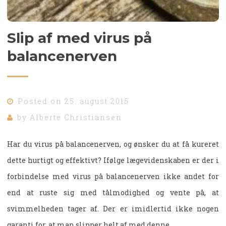
Slip af med virus på
balancenerven
Posted on
25. august 2015
by
Alberte Christiansen
Har du virus på balancenerven, og ønsker du at få kureret
dette hurtigt og effektivt? Ifølge lægevidenskaben er der i
forbindelse med virus på balancenerven ikke andet for
end at ruste sig med tålmodighed og vente på, at
svimmelheden tager af. Der er imidlertid ikke nogen
garanti for, at man slipper helt af med denne…