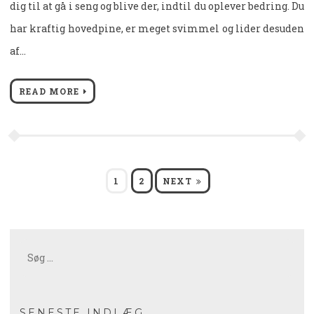
dig til at gå i seng og blive der, indtil du oplever bedring. Du
har kraftig hovedpine, er meget svimmel og lider desuden
af…
READ MORE
Indlægsinddeling
PAGE
PAGE
1
2
NEXT
Søg
efter:
SENESTE INDLÆG